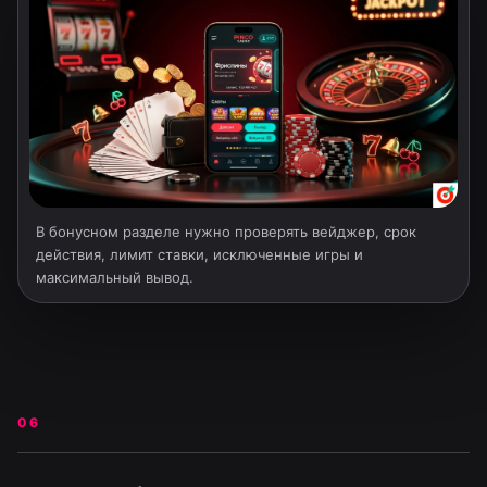
В бонусном разделе нужно проверять вейджер, срок
действия, лимит ставки, исключенные игры и
максимальный вывод.
06