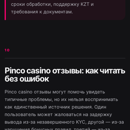
сроки обработки, поддержку KZT и
требования к документам.
10
Pinco casino отзывы: как читать
без ошибок
Pinco casino отзывы могут помочь увидеть
типичные проблемы, но их нельзя воспринимать
как единственный источник решения. Один
пользователь может жаловаться на задержку
вывода из-за незавершенного KYC, другой — из-за
нарушения бонусных правил, третий — из-за