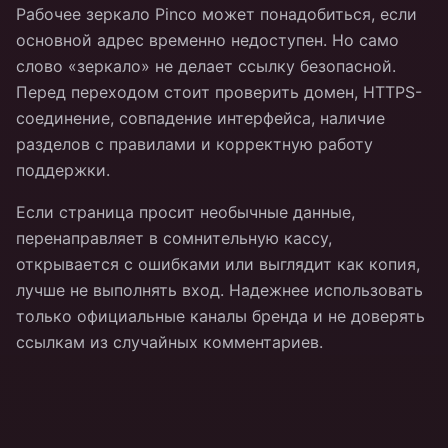
Рабочее зеркало Pinco может понадобиться, если
основной адрес временно недоступен. Но само
слово «зеркало» не делает ссылку безопасной.
Перед переходом стоит проверить домен, HTTPS-
соединение, совпадение интерфейса, наличие
разделов с правилами и корректную работу
поддержки.
Если страница просит необычные данные,
перенаправляет в сомнительную кассу,
открывается с ошибками или выглядит как копия,
лучше не выполнять вход. Надежнее использовать
только официальные каналы бренда и не доверять
ссылкам из случайных комментариев.