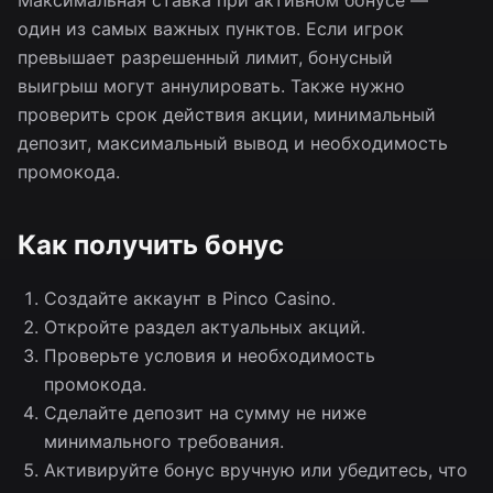
один из самых важных пунктов. Если игрок
превышает разрешенный лимит, бонусный
выигрыш могут аннулировать. Также нужно
проверить срок действия акции, минимальный
депозит, максимальный вывод и необходимость
промокода.
Как получить бонус
Создайте аккаунт в Pinco Casino.
Откройте раздел актуальных акций.
Проверьте условия и необходимость
промокода.
Сделайте депозит на сумму не ниже
минимального требования.
Активируйте бонус вручную или убедитесь, что