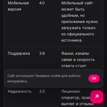
Мобильная
4.0
Мобильный сайт
версия
может быть
удобным, но
приложение нужно
загружать только
из официального
источника.
Поддержка
3.6
Языки, каналы
связи и скорость
ответа стоит
проверить до
Сайт использует базовые cookie для работы
депозита.
OK
интерфейса.
Надежность
3.5
Лицензия,
↗
оператор, правила
выплат и отзывы