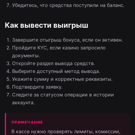
Убедитесь, что средства поступили на баланс.
Как вывести выигрыш
Завершите отыгрыш бонуса, если он активен.
Пройдите KYC, если казино запросило
документы.
Откройте раздел вывода средств.
Выберите доступный метод вывода.
Укажите сумму и корректные реквизиты.
Подтвердите заявку.
Следите за статусом операции в истории
аккаунта.
ПРИМЕЧАНИЕ
В кассе нужно проверять лимиты, комиссии,