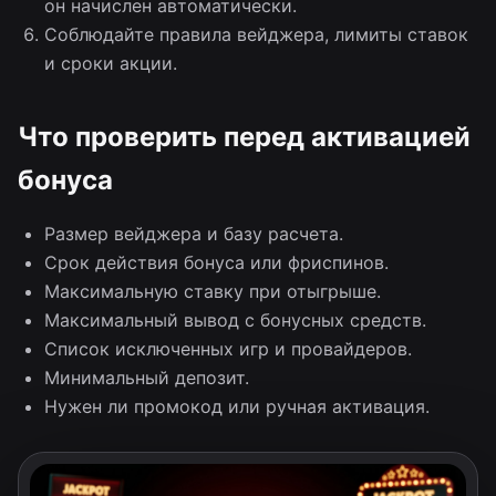
он начислен автоматически.
Соблюдайте правила вейджера, лимиты ставок
и сроки акции.
Что проверить перед активацией
бонуса
Размер вейджера и базу расчета.
Срок действия бонуса или фриспинов.
Максимальную ставку при отыгрыше.
Максимальный вывод с бонусных средств.
Список исключенных игр и провайдеров.
Минимальный депозит.
Нужен ли промокод или ручная активация.