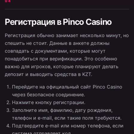
04
Регистрация в Pinco Casino
Регистрация обычно занимает несколько минут, но
спешить не стоит. Данные в анкете должны
совпадать с документами, которые могут
понадобиться при верификации. Это особенно
важно для игроков, которые планируют делать
депозит и выводить средства в KZT.
Перейдите на официальный сайт Pinco Casino
через безопасное соединение.
Нажмите кнопку регистрации.
Заполните имя, фамилию, дату рождения,
телефон и e-mail, если такие поля требуются.
Подтвердите e-mail или номер телефона, если
система отправляет код.