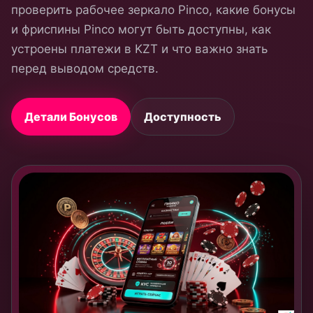
проверить рабочее зеркало Pinco, какие бонусы
и фриспины Pinco могут быть доступны, как
устроены платежи в KZT и что важно знать
перед выводом средств.
Детали Бонусов
Доступность