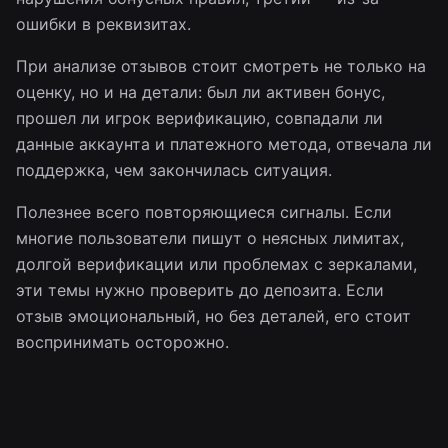
ошибки в реквизитах.
При анализе отзывов стоит смотреть не только на
оценку, но и на детали: был ли активен бонус,
прошел ли игрок верификацию, совпадали ли
данные аккаунта и платежного метода, отвечала ли
поддержка, чем закончилась ситуация.
Полезнее всего повторяющиеся сигналы. Если
многие пользователи пишут о неясных лимитах,
долгой верификации или проблемах с зеркалами,
эти темы нужно проверить до депозита. Если
отзыв эмоциональный, но без деталей, его стоит
воспринимать осторожно.